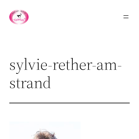
Zum
Inhalt
springen
sylvie-rether-am-
strand