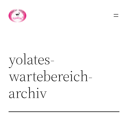
Zum
Inhalt
springen
yolates-
wartebereich-
archiv